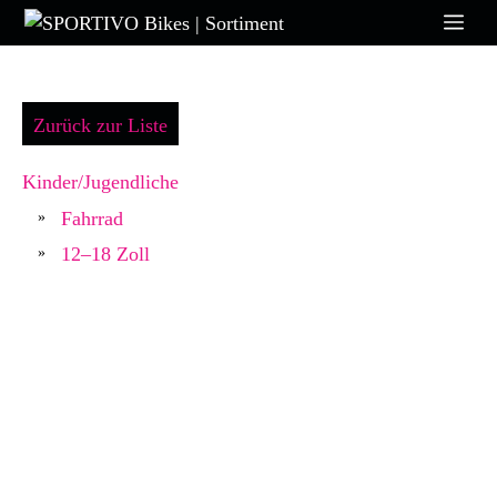
Zum
Me
Inhalt
springen
Zurück zur Liste
Kinder/Jugendliche
Fahrrad
»
12–18 Zoll
»