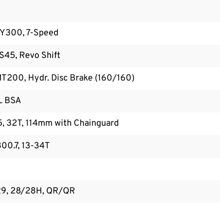
Y300, 7-Speed
45, Revo Shift
200, Hydr. Disc Brake (160/160)
L BSA
, 32T, 114mm with Chainguard
00.7, 13-34T
29, 28/28H, QR/QR