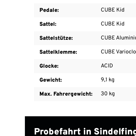
CUBE Kid
Pedale:
CUBE Kid
Sattel:
CUBE Alumini
Sattelstütze:
CUBE Varioclo
Sattelklemme:
ACID
Glocke:
9,1 kg
Gewicht:
30 kg
Max. Fahrergewicht:
Probefahrt in Sindelfi