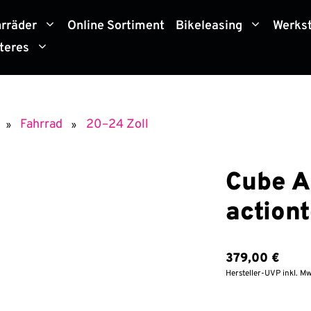
hrräder
Online Sortiment
Bikeleasing
Werkst
teres
Fahrrad
20–24 Zoll
»
»
Cube A
action
379,00
€
Hersteller-UVP inkl. Mw