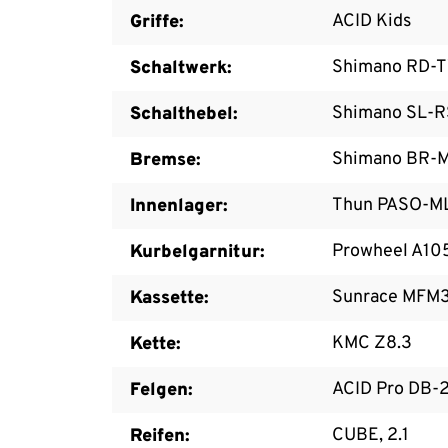
ACID Kids
Griffe:
Shimano RD-T
Schaltwerk:
Shimano SL-RS
Schalthebel:
Shimano BR-MT
Bremse:
Thun PASO-M
Innenlager:
Prowheel A105
Kurbelgarnitur:
Sunrace MFM3
Kassette:
KMC Z8.3
Kette:
ACID Pro DB-
Felgen:
CUBE, 2.1
Reifen: