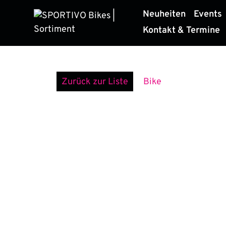
Zum
Neuheiten
Events
Inhalt
Kontakt & Termine
springen
Zurück zur Liste
Bike