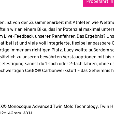
Probefahrt in
en, ist von der Zusammenarbeit mit Athleten wie Weltmei
fteln wir an einem Bike, das ihr Potenzial maximal unter
m Live-Feedback unserer Rennfahrer. Das Ergebnis? Un
bel ist und viele voll integrierte, flexibel anpassbare 
htige immer am richtigen Platz. Lucy wollte außerdem so
sätzlich zu unseren bewährten Verstauoptionen mit bis 
festigung kannst du 1-fach oder 2-fach fahren, ohne d
ochwertigen C:68X® Carbonwerkstoff – das Geheimnis hi
X® Monocoque Advanced Twin Mold Technology, Twin Head
 12x142mm, AXH