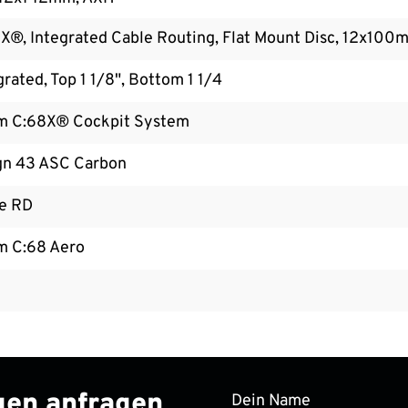
X®, Integrated Cable Routing, Flat Mount Disc, 12x100
ated, Top 1 1/8", Bottom 1 1/4
m C:68X® Cockpit System
ign 43 ASC Carbon
e RD
m C:68 Aero
ngen anfragen
Dein Name