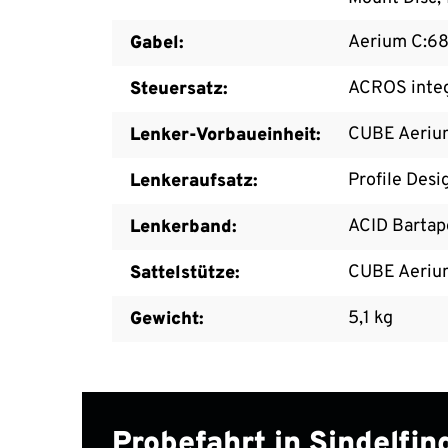
Aerium C:68
Gabel:
ACROS integr
Steuersatz:
CUBE Aeriu
Lenker-Vorbaueinheit:
Profile Des
Lenkeraufsatz:
ACID Bartap
Lenkerband:
CUBE Aeriu
Sattelstütze:
5,1 kg
Gewicht:
Probefahrt in Sindelfi