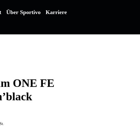
t
Über Sportivo
Karriere
im ONE FE
’black
St.