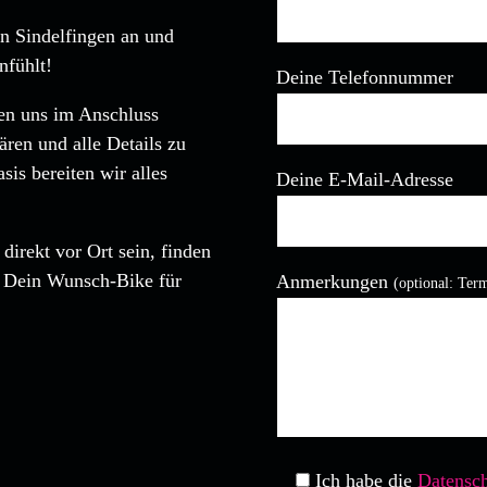
in Sindelfingen an und
nfühlt!
Deine Telefonnummer
den uns im Anschluss
ären und alle Details zu
is bereiten wir alles
Deine E-Mail-Adresse
direkt vor Ort sein, finden
Bitte lasse dieses Feld leer
, Dein Wunsch-Bike für
Anmerkungen
(optional: Ter
Ich habe die
Datensch