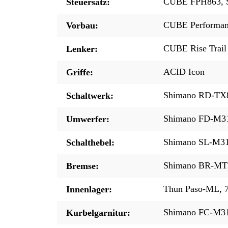
CUBE FPH863, S
Steuersatz:
CUBE Performan
Vorbau:
CUBE Rise Trail
Lenker:
ACID Icon
Griffe:
Shimano RD-TX8
Schaltwerk:
Shimano FD-M31
Umwerfer:
Shimano SL-M315
Schalthebel:
Shimano BR-MT2
Bremse:
Thun Paso-ML,
Innenlager:
Shimano FC-M31
Kurbelgarnitur: