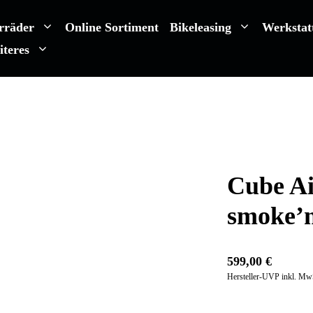
rräder
Online Sortiment
Bikeleasing
Werkstat
iteres
Cube A
smoke’n
599,00
€
Hersteller-UVP inkl. Mw