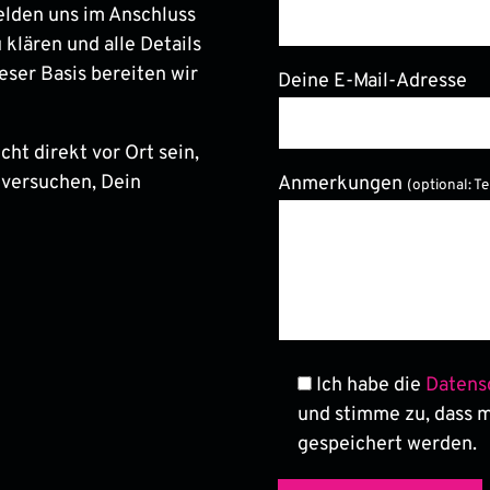
elden uns im Anschluss
 klären und alle Details
eser Basis bereiten wir
Deine E-Mail-Adresse
ht direkt vor Ort sein,
Bitte lasse dieses Feld le
 versuchen, Dein
Anmerkungen
(optional: T
Ich habe die
Datens
und stimme zu, dass 
gespeichert werden.