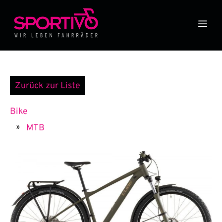
Zum
Inhalt
Me
springen
Zurück zur Liste
Bike
MTB
»