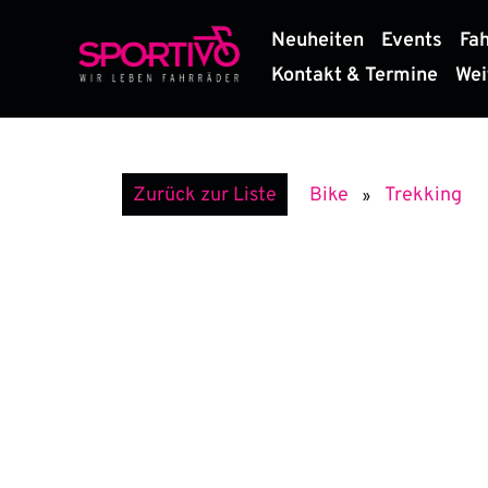
Zum
Neuheiten
Events
Fa
Inhalt
springen
Kontakt & Termine
Wei
Trekking
Zurück zur Liste
Bike
»