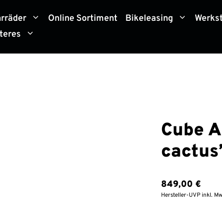
hrräder
Online Sortiment
Bikeleasing
Werkst
teres
Cube A
cactus
849,00
€
Hersteller-UVP inkl. Mw