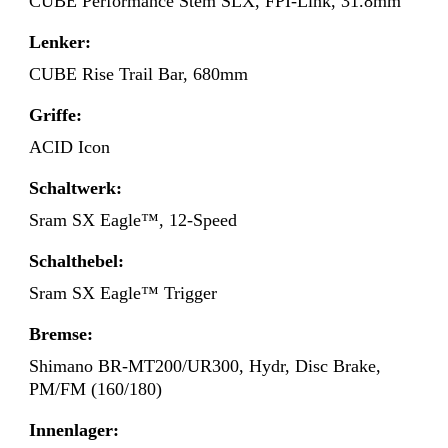
CUBE Performance Stem SLX, FPI-Link, 31.8mm
Lenker:
CUBE Rise Trail Bar, 680mm
Griffe:
ACID Icon
Schaltwerk:
Sram SX Eagle™, 12-Speed
Schalthebel:
Sram SX Eagle™ Trigger
Bremse:
Shimano BR-MT200/UR300, Hydr, Disc Brake,
PM/FM (160/180)
Innenlager: