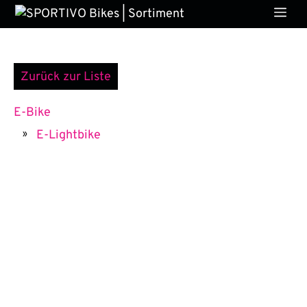
Zum
Me
Inhalt
springen
Zurück zur Liste
E-Bike
E-Lightbike
»