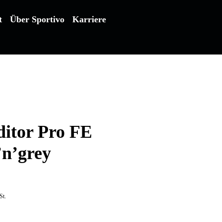
t
Über Sportivo
Karriere
itor Pro FE
’n’grey
St.