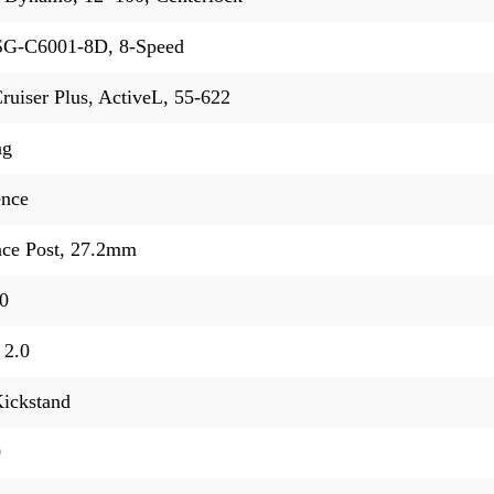
SG-C6001-8D, 8-Speed
uiser Plus, ActiveL, 55-622
ng
ence
ce Post, 27.2mm
0
 2.0
ickstand
0