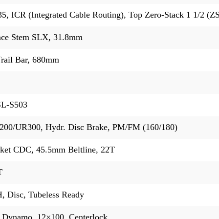
 ICR (Integrated Cable Routing), Top Zero-Stack 1 1/2 (ZS
ce Stem SLX, 31.8mm
rail Bar, 680mm
SL-S503
00/UR300, Hydr. Disc Brake, PM/FM (160/180)
cket CDC, 45.5mm Beltline, 22T
T
 Disc, Tubeless Ready
Dynamo, 12×100, Centerlock