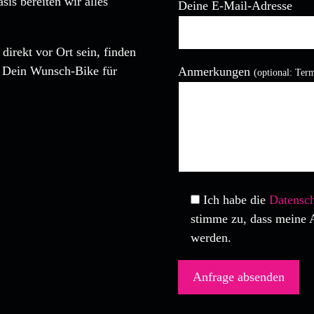
is bereiten wir alles
Deine E-Mail-Adresse
direkt vor Ort sein, finden
Bitte lasse dieses Feld leer
, Dein Wunsch-Bike für
Anmerkungen
(optional: Ter
Ich habe die
Datensch
stimme zu, dass meine 
werden.