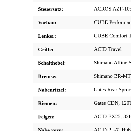
ACROS AZF-1035,
Steuersatz:
CUBE Performan
Vorbau:
CUBE Comfort T
Lenker:
ACID Travel
Griffe:
Shimano Alfine 
Schalthebel:
Shimano BR-MT2
Bremse:
Gates Rear Spro
Nabenritzel:
Gates CDN, 120
Riemen:
ACID EX25, 32H,
Felgen:
ACID PL-7, Hub 
Nabe vorn: