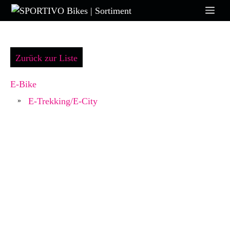
Zum
Me
Inhalt
springen
Zurück zur Liste
E-Bike
E-Trekking/E-City
»