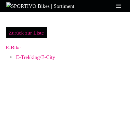
Zum
Me
Inhalt
springen
Zurück zur Liste
E-Bike
E-Trekking/E-City
»