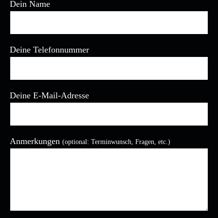
Dein Name
Deine Telefonnummer
Deine E-Mail-Adresse
Bitte lasse dieses Feld leer.
Anmerkungen
(optional: Terminwunsch, Fragen, etc.)