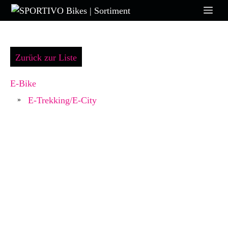
Zum
Me
Inhalt
springen
Zurück zur Liste
E-Bike
E-Trekking/E-City
»