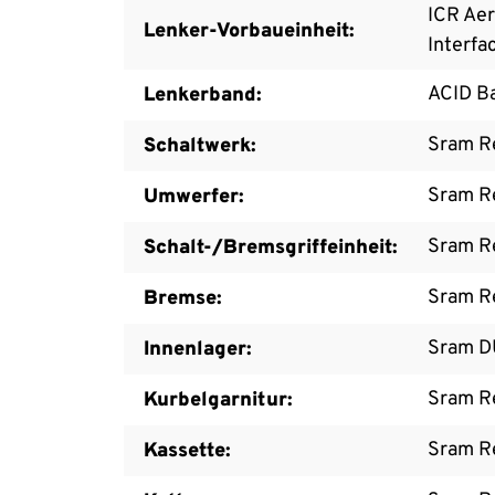
ICR Aer
Lenker-Vorbaueinheit:
Interfa
ACID B
Lenkerband:
Sram R
Schaltwerk:
Sram R
Umwerfer:
Sram R
Schalt-/Bremsgriffeinheit:
Sram Re
Bremse:
Sram D
Innenlager:
Sram R
Kurbelgarnitur:
Sram R
Kassette: