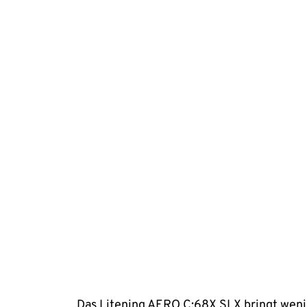
Das Litening AERO C:68X SLX bringt weni