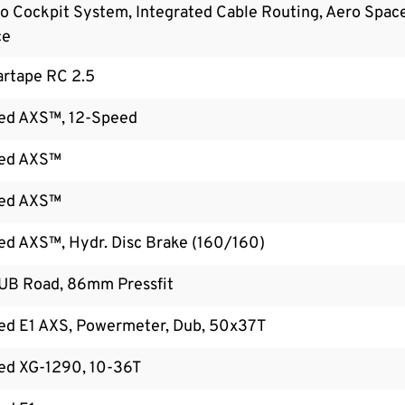
o Cockpit System, Integrated Cable Routing, Aero Sp
ce
artape RC 2.5
ed AXS™, 12-Speed
ed AXS™
ed AXS™
d AXS™, Hydr. Disc Brake (160/160)
UB Road, 86mm Pressfit
ed E1 AXS, Powermeter, Dub, 50x37T
ed XG-1290, 10-36T