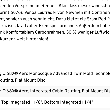
idenden Vorsprung im Rennen. Klar, dass dieser windsch
/Sprint 60/66 Vonoa Laufräder von Newmen mit Continen
nt, sondern auch sehr leicht. Dazu bietet die Sram Re
präziser, kraftvoller Bremsperformance. Außerdem haben
: Dank komfortablem Carbonrahmen, 30 % weniger Luftwi
kurrenz weit hinter sich!
g C:68X® Aero Monocoque Advanced Twin Mold Technolog
outing, Flat Mount Disc
g C:68X® Aero, Integrated Cable Routing, Flat Mount Di
Top Integrated 1 1/8", Bottom Integrated 1 1/4"