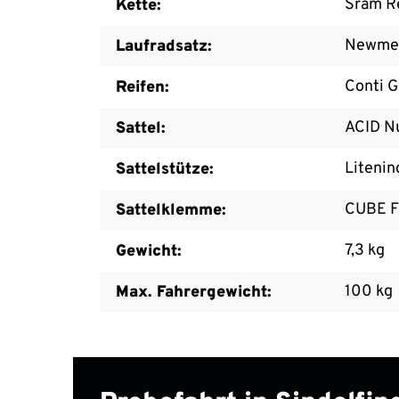
Sram R
Kette:
Newmen
Laufradsatz:
Conti G
Reifen:
ACID N
Sattel:
Litenin
Sattelstütze:
CUBE Fu
Sattelklemme:
7,3 kg
Gewicht:
100 kg
Max. Fahrergewicht: