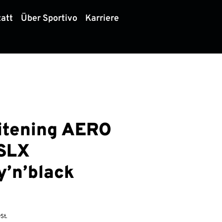
att
Über Sportivo
Karriere
itening AERO
SLX
y’n’black
St.