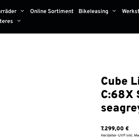
hrräder
Online Sortiment
Bikeleasing
Werkst
teres
Cube L
C:68X 
seagre
7.299,00
€
Hersteller-UVP inkl. Mw