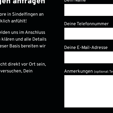
ngen anfragen
Dein Name
ore in Sindelfingen an
klich anfühlt!
Deine Telefonnummer
elden uns im Anschluss
 klären und alle Details
eser Basis bereiten wir
Deine E-Mail-Adresse
ht direkt vor Ort sein,
 versuchen, Dein
Anmerkungen
(optional: T
Bitte lasse dieses Feld le