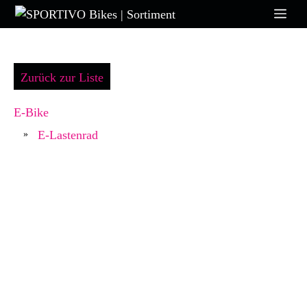
Zum
Me
Inhalt
springen
Zurück zur Liste
E-Bike
E-Lastenrad
»