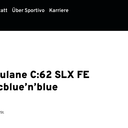
att
Über Sportivo
Karriere
ulane C:62 SLX FE
cblue’n’blue
St.