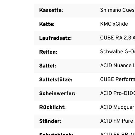
Shimano Cues
Kassette:
KMC xGlide
Kette:
CUBE RA 2.3 A
Laufradsatz:
Schwalbe G-On
Reifen:
ACID Nuance L
Sattel:
CUBE Perform
Sattelstütze:
ACID Pro-D10
Scheinwerfer:
ACID Mudguard
Rücklicht:
ACID FM Pure 
Ständer: