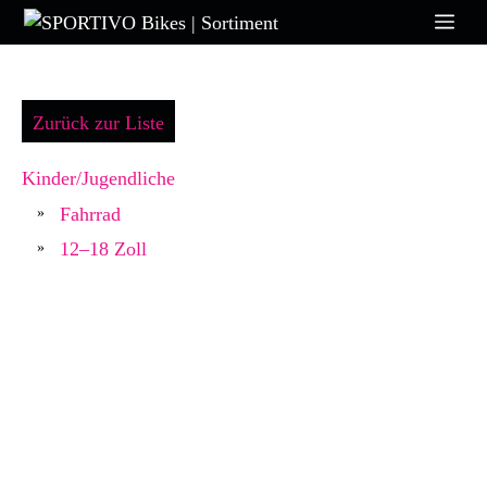
Zum
Me
Inhalt
springen
Zurück zur Liste
Kinder/Jugendliche
Fahrrad
»
12–18 Zoll
»