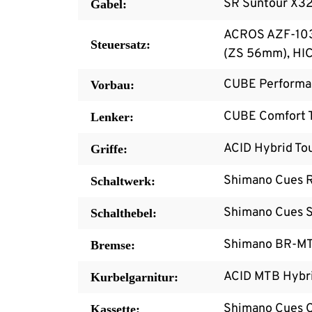
SR Suntour X3
Gabel:
ACROS AZF-1035,
Steuersatz:
(ZS 56mm), HI
CUBE Performa
Vorbau:
CUBE Comfort T
Lenker:
ACID Hybrid To
Griffe:
Shimano Cues 
Schaltwerk:
Shimano Cues S
Schalthebel:
Shimano BR-MT2
Bremse:
ACID MTB Hybri
Kurbelgarnitur:
Shimano Cues 
Kassette: