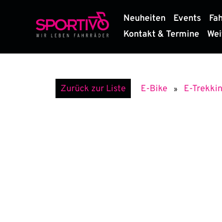
Zum
Neuheiten
Events
Fa
Inhalt
springen
Kontakt & Termine
Wei
E-Trekki
Zurück zur Liste
E-Bike
»