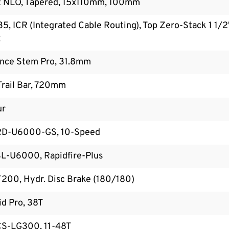
2 NLO, Tapered, 15x110mm, 100mm
 ICR (Integrated Cable Routing), Top Zero-Stack 1 1/
C
nce Stem Pro, 31.8mm
rail Bar, 720mm
ur
RD-U6000-GS, 10-Speed
L-U6000, Rapidfire-Plus
00, Hydr. Disc Brake (180/180)
d Pro, 38T
CS-LG300, 11-48T