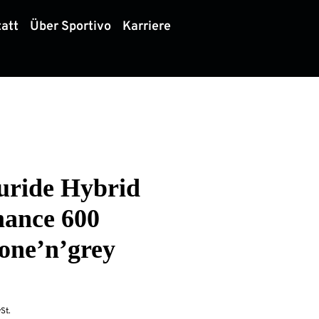
att
Über Sportivo
Karriere
uride Hybrid
ance 600
tone’n’grey
St.