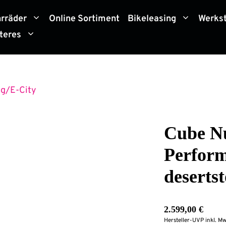
hrräder
Online Sortiment
Bikeleasing
Werkst
teres
ng/E-City
Cube N
Perform
deserts
2.599,00
€
Hersteller-UVP inkl. Mw