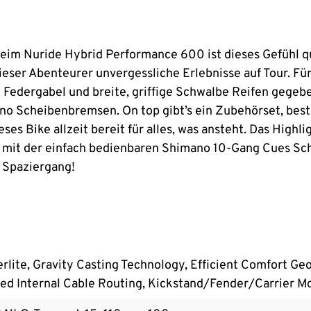
 Beim Nuride Hybrid Performance 600 ist dieses Gefühl q
eser Abenteurer unvergessliche Erlebnisse auf Tour. Fü
 Federgabel und breite, griffige Schwalbe Reifen gegebe
no Scheibenbremsen. On top gibt’s ein Zubehörset, bes
es Bike allzeit bereit für alles, was ansteht. Das Highli
mit der einfach bedienbaren Shimano 10-Gang Cues Scha
 Spaziergang!
lite, Gravity Casting Technology, Efficient Comfort Ge
ed Internal Cable Routing, Kickstand/Fender/Carrier M