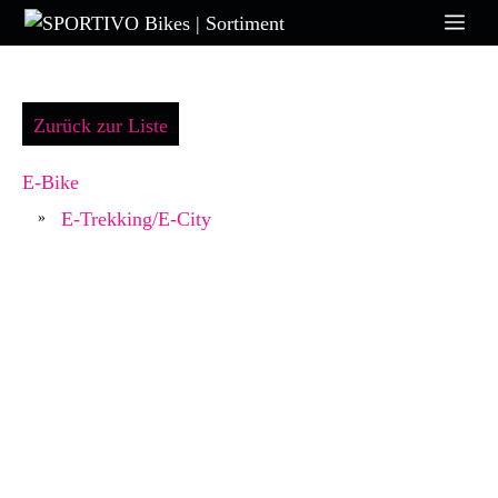
Zum
Me
Inhalt
springen
Zurück zur Liste
E-Bike
E-Trekking/E-City
»