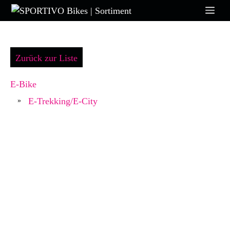
Zum
Me
Inhalt
springen
Zurück zur Liste
E-Bike
E-Trekking/E-City
»