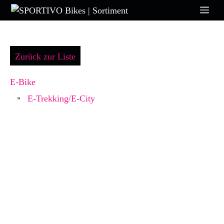
Zum
Me
Inhalt
springen
Zurück zur Liste
E-Bike
E-Trekking/E-City
»