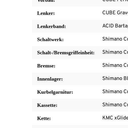
Vorbau:
CUBE Grave
Lenker:
ACID Barta
Lenkerband:
Shimano C
Schaltwerk:
Shimano C
Schalt-/Bremsgriffeinheit:
Shimano Cu
Bremse:
Shimano B
Innenlager:
Shimano C
Kurbelgarnitur:
Shimano C
Kassette:
KMC xGlid
Kette: