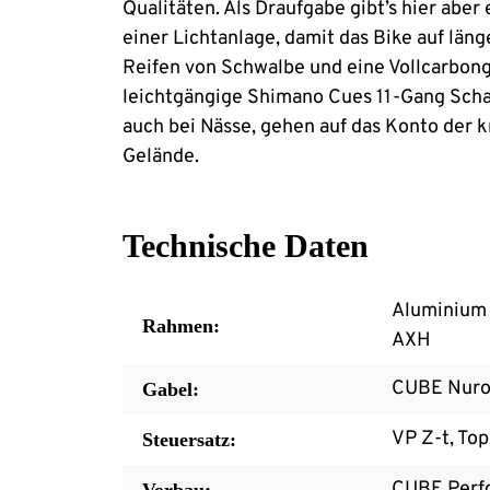
Qualitäten. Als Draufgabe gibt’s hier ab
einer Lichtanlage, damit das Bike auf lä
Reifen von Schwalbe und eine Vollcarbong
leichtgängige Shimano Cues 11-Gang Scha
auch bei Nässe, gehen auf das Konto der 
Gelände.
Technische Daten
Aluminium 
Rahmen:
AXH
CUBE Nuroa
Gabel:
VP Z-t, To
Steuersatz:
CUBE Perfo