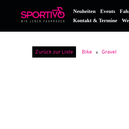
Zum
Inhalt
Neuheiten
Events
Fah
springen
Kontakt & Termine
We
Gravel
Zurück zur Liste
Bike
»