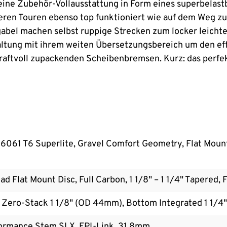
er eine Zubehör-Vollausstattung in Form eines superbela
ngeren Touren ebenso top funktioniert wie auf dem Weg 
abel machen selbst ruppige Strecken zum locker leicht
ltung mit ihrem weiten Übersetzungsbereich um den eff
kraftvoll zupackenden Scheibenbremsen. Kurz: das perfe
6061 T6 Superlite, Gravel Comfort Geometry, Flat Moun
d Flat Mount Disc, Full Carbon, 1 1/8" – 1 1/4" Tapere
p Zero-Stack 1 1/8" (OD 44mm), Bottom Integrated 1 1/4"
rmance Stem SLX, FPI-Link, 31.8mm