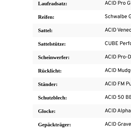
ACID Pro G
Laufradsatz:
Schwalbe G
Reifen:
ACID Venec
Sattel:
CUBE Perf
Sattelstütze:
ACID Pro-
Scheinwerfer:
ACID Mudgu
Rücklicht:
ACID FM Pu
Ständer:
ACID 50 B
Schutzblech:
ACID Alpha
Glocke:
ACID Grave
Gepäckträger: