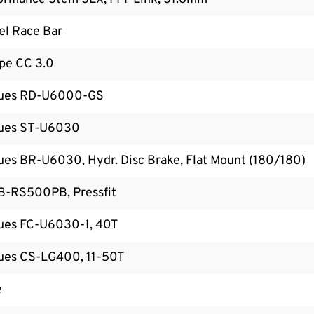
l Race Bar
pe CC 3.0
ues RD-U6000-GS
ues ST-U6030
es BR-U6030, Hydr. Disc Brake, Flat Mount (180/180)
B-RS500PB, Pressfit
ues FC-U6030-1, 40T
ues CS-LG400, 11-50T
e