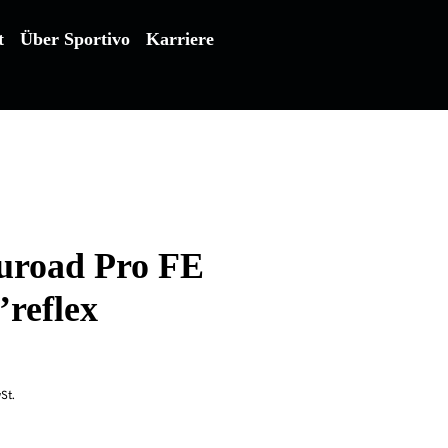
t
Über Sportivo
Karriere
uroad Pro FE
’reflex
St.