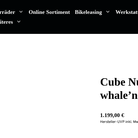
rräder
Online Sortiment
Bikeleasing
Werkstat
iteres
Cube N
whale’n
1.199,00
€
Hersteller-UVP inkl. Mw