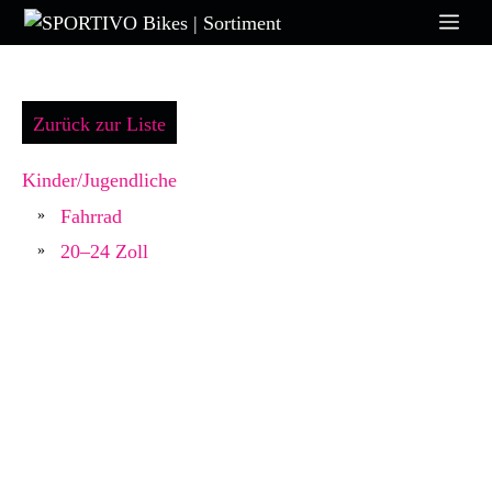
Zum
Me
Inhalt
springen
Zurück zur Liste
Kinder/Jugendliche
Fahrrad
»
20–24 Zoll
»