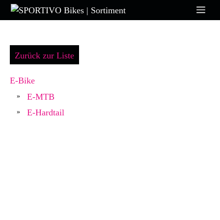
Zum
Me
Inhalt
springen
Zurück zur Liste
E-Bike
E-MTB
»
E-Hardtail
»