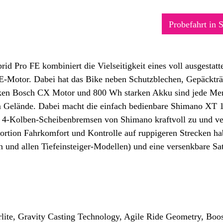
Probefahrt in 
d Pro FE kombiniert die Vielseitigkeit eines voll ausgestatt
-Motor. Dabei hat das Bike neben Schutzblechen, Gepäckträg
arken Bosch CX Motor und 800 Wh starken Akku sind jede Men
m Gelände. Dabei macht die einfach bedienbare Shimano XT 12
n 4-Kolben-Scheibenbremsen von Shimano kraftvoll zu und ver
aportion Fahrkomfort und Kontrolle auf ruppigeren Strecken h
nd allen Tiefeinsteiger-Modellen) und eine versenkbare Satt
ite, Gravity Casting Technology, Agile Ride Geometry, Boos