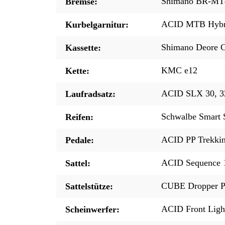
Shimano BR-MT42
Bremse:
ACID MTB Hybri
Kurbelgarnitur:
Shimano Deore 
Kassette:
KMC e12
Kette:
ACID SLX 30, 3
Laufradsatz:
Schwalbe Smart S
Reifen:
ACID PP Trekki
Pedale:
ACID Sequence 
Sattel:
CUBE Dropper Po
Sattelstütze:
ACID Front Ligh
Scheinwerfer: