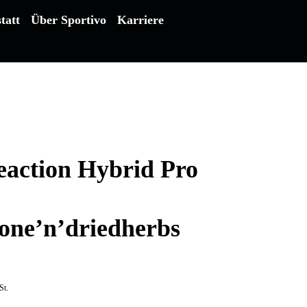
tatt
Über Sportivo
Karriere
action Hybrid Pro
tone’n’driedherbs
St.