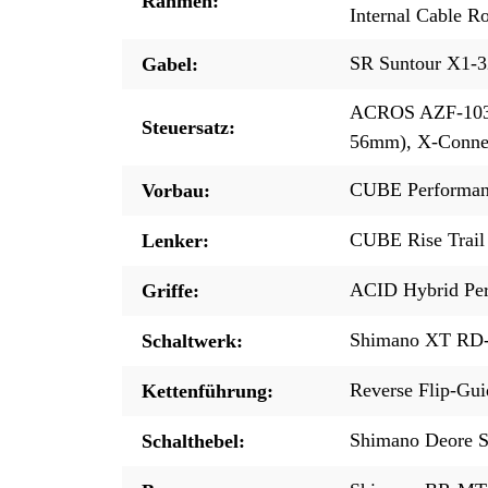
Rahmen:
Internal Cable R
SR Suntour X1-
Gabel:
ACROS AZF-1034,
Steuersatz:
56mm), X-Connec
CUBE Performan
Vorbau:
CUBE Rise Trail
Lenker:
ACID Hybrid Pe
Griffe:
Shimano XT RD-
Schaltwerk:
Reverse Flip-Gui
Kettenführung:
Shimano Deore S
Schalthebel: