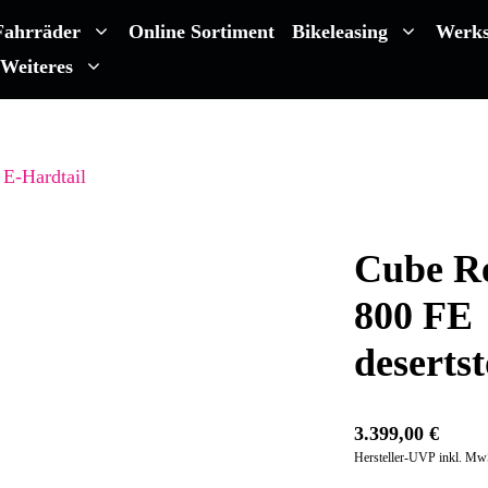
Fahrräder
Online Sortiment
Bikeleasing
Werks
Weiteres
E-Hardtail
Cube Re
800 FE
deserts
3.399,00
€
Hersteller-UVP inkl. Mw