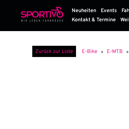
Zum
Neuheiten
Events
Fa
Inhalt
springen
Kontakt & Termine
Wei
E-MTB
Zurück zur Liste
E-Bike
»