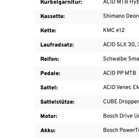
ACID MTB Hybr
Kurbelgarnitur:
Shimano Deor
Kassette:
KMC e12
Kette:
ACID SLX 30,
Laufradsatz:
Schwalbe Smar
Reifen:
ACID PP MTB
Pedale:
ACID Venec E
Sattel:
CUBE Dropper 
Sattelstütze:
Bosch Drive U
Motor:
Bosch PowerT
Akku: