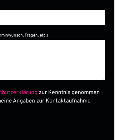
er.
erminwunsch, Fragen, etc.)
chutzerklärung
zur Kenntnis genommen
meine Angaben zur Kontaktaufnahme