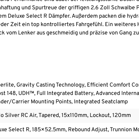
haftung und Spurtreue der griffigen 2.6 Zoll Schwalbe 
 dem Deluxe Select R Dämpfer. Außerdem packen die hy
der Zeit ein top kontrolliertes Fahrgefühl. Ein weiteres 
ck vom Lenker aus geschmeidig und präzise von Gang zu 
lite, Gravity Casting Technology, Efficient Comfort Con
t 148, UDH™, Full Integrated Battery, Advanced Interna
der/Carrier Mounting Points, Integrated Seatclamp
o Silver RC Air, Tapered, 15x110mm, Lockout, 120mm
xe Select R, 185×52.5mm, Rebound Adjust, Trunnion M