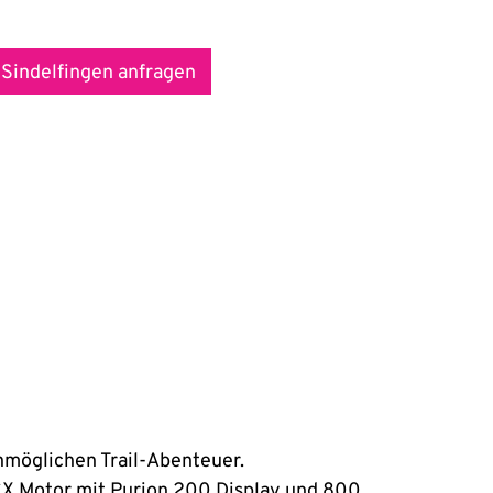
 Sindelfingen anfragen
nmöglichen Trail-Abenteuer.
 CX Motor mit Purion 200 Display und 800