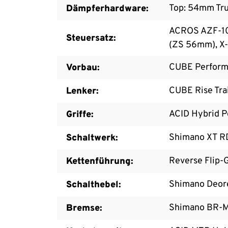
Top: 54mm Tr
Dämpferhardware:
ACROS AZF-103
Steuersatz:
(ZS 56mm), X-
CUBE Perform
Vorbau:
CUBE Rise Trai
Lenker:
ACID Hybrid P
Griffe:
Shimano XT R
Schaltwerk:
Reverse Flip-G
Kettenführung:
Shimano Deore
Schalthebel:
Shimano BR-M
Bremse: