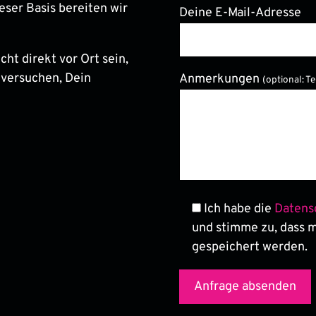
eser Basis bereiten wir
Deine E-Mail-Adresse
ht direkt vor Ort sein,
Bitte lasse dieses Feld le
 versuchen, Dein
Anmerkungen
(optional: T
Ich habe die
Datens
und stimme zu, dass 
gespeichert werden.