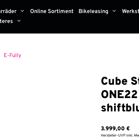
hrräder
Online Sortiment
Bikeleasing
Werkst
teres
E-Fully
»
Cube S
ONE22
shiftbl
3.999,00
€
Hersteller-UVP inkl. Mw