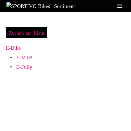
Zum
Me
Inhalt
springen
Zurück zur Liste
E-Bike
E-MTB
»
E-Fully
»