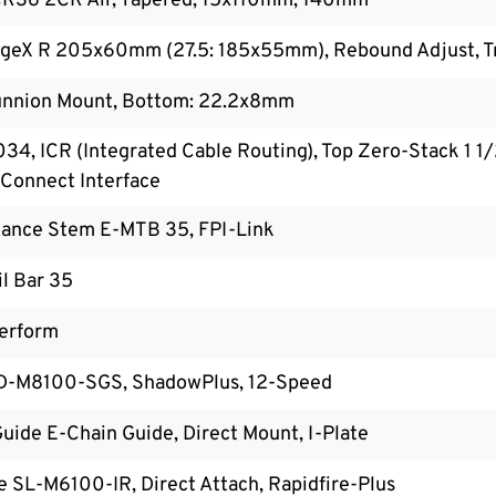
CR36 2CR Air, Tapered, 15x110mm, 140mm
geX R 205x60mm (27.5: 185x55mm), Rebound Adjust, T
unnion Mount, Bottom: 22.2x8mm
4, ICR (Integrated Cable Routing), Top Zero-Stack 1 1
Connect Interface
ance Stem E-MTB 35, FPI-Link
l Bar 35
erform
D-M8100-SGS, ShadowPlus, 12-Speed
uide E-Chain Guide, Direct Mount, I-Plate
 SL-M6100-IR, Direct Attach, Rapidfire-Plus