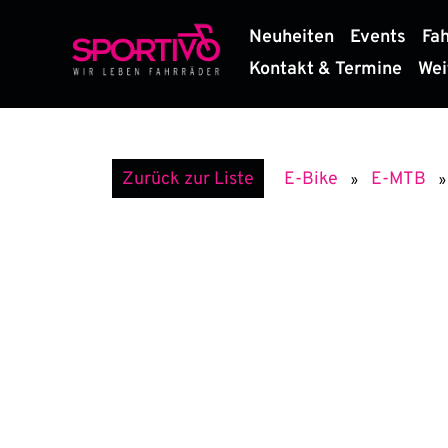
Zum
Neuheiten
Events
Fa
Inhalt
springen
Kontakt & Termine
Wei
E-MTB
Zurück zur Liste
E-Bike
»