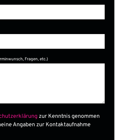
er.
erminwunsch, Fragen, etc.)
chutzerklärung
zur Kenntnis genommen
meine Angaben zur Kontaktaufnahme