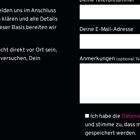
Deine Telefonnummer
elden uns im Anschluss
 klären und alle Details
eser Basis bereiten wir
Deine E-Mail-Adresse
ht direkt vor Ort sein,
Bitte lasse dieses Feld le
 versuchen, Dein
Anmerkungen
(optional: T
Ich habe die
Datens
und stimme zu, dass 
gespeichert werden.