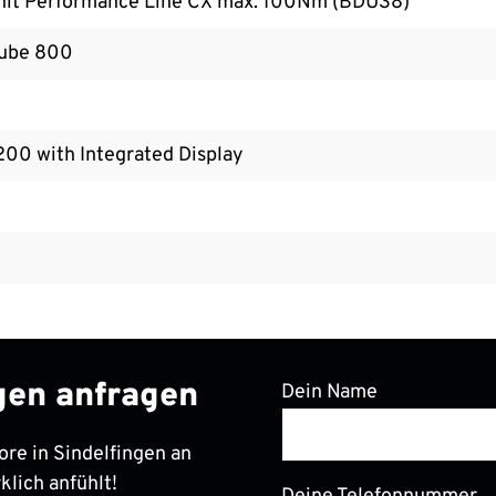
nit Performance Line CX max. 100Nm (BDU38)
ube 800
200 with Integrated Display
ngen anfragen
Dein Name
ore in Sindelfingen an
klich anfühlt!