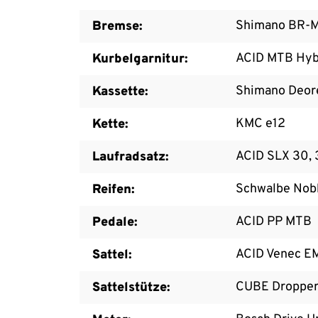
Shimano BR-M
Bremse:
ACID MTB Hybr
Kurbelgarnitur:
Shimano Deor
Kassette:
KMC e12
Kette:
ACID SLX 30,
Laufradsatz:
Schwalbe Nobb
Reifen:
ACID PP MTB
Pedale:
ACID Venec E
Sattel:
CUBE Dropper 
Sattelstütze: