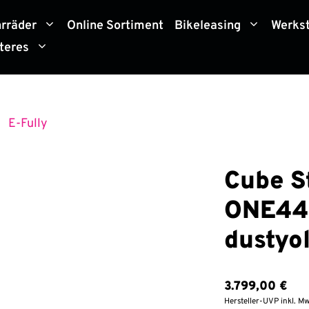
hrräder
Online Sortiment
Bikeleasing
Werkst
teres
E-Fully
»
Cube S
ONE44
dustyol
3.799,00
€
Hersteller-UVP inkl. Mw