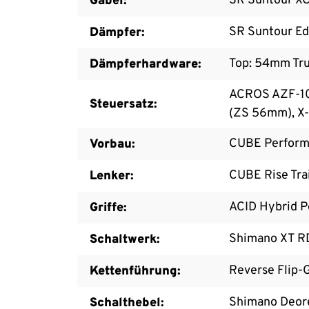
SR Suntour X
Gabel:
SR Suntour Ed
Dämpfer:
Top: 54mm Tr
Dämpferhardware:
ACROS AZF-103
Steuersatz:
(ZS 56mm), X-
CUBE Perform
Vorbau:
CUBE Rise Trai
Lenker:
ACID Hybrid P
Griffe:
Shimano XT R
Schaltwerk:
Reverse Flip-G
Kettenführung:
Shimano Deore
Schalthebel: