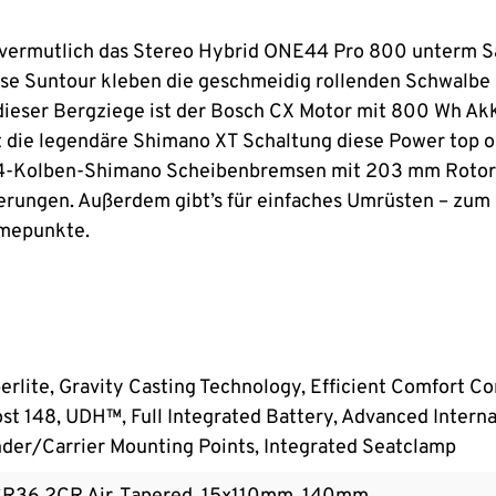
at vermutlich das Stereo Hybrid ONE44 Pro 800 unterm S
 Suntour kleben die geschmeidig rollenden Schwalbe N
g dieser Bergziege ist der Bosch CX Motor mit 800 Wh 
t die legendäre Shimano XT Schaltung diese Power top org
 4-Kolben-Shimano Scheibenbremsen mit 203 mm Rotoren. 
rderungen. Außerdem gibt’s für einfaches Umrüsten – zu
hmepunkte.
lite, Gravity Casting Technology, Efficient Comfort Con
t 148, UDH™, Full Integrated Battery, Advanced Interna
der/Carrier Mounting Points, Integrated Seatclamp