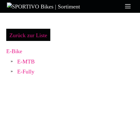
Zum
Me
Inhalt
springen
Zurück zur Liste
E-Bike
E-MTB
»
E-Fully
»