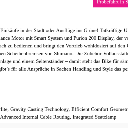
Probefahrt in 
inkäufe in der Stadt oder Ausflüge ins Grüne! Tatkräftige Un
ormance Motor mit Smart System und Purion 200 Display, der 
ach zu bedienen und bringt den Vortrieb wohldosiert auf den
chen Scheibenbremsen von Shimano. Die Zubehör-Vollausstattu
nlage und einem Seitenständer – damit steht das Bike für sämt
ibt’s für alle Ansprüche in Sachen Handling und Style das p
ite, Gravity Casting Technology, Efficient Comfort Geomet
, Advanced Internal Cable Routing, Integrated Seatclamp