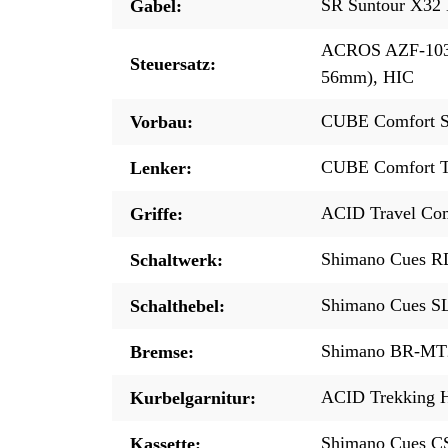
SR Suntour X32
Gabel:
ACROS AZF-1035,
Steuersatz:
56mm), HIC
CUBE Comfort St
Vorbau:
CUBE Comfort T
Lenker:
ACID Travel Co
Griffe:
Shimano Cues R
Schaltwerk:
Shimano Cues SL
Schalthebel:
Shimano BR-MT20
Bremse:
ACID Trekking H
Kurbelgarnitur:
Shimano Cues C
Kassette: