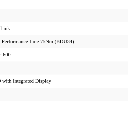
0
ILink
t Performance Line 75Nm (BDU34)
e 600
 with Integrated Display