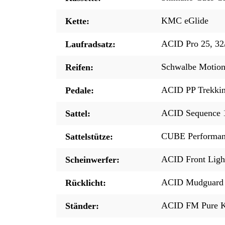
KMC eGlide
Kette:
ACID Pro 25, 32
Laufradsatz:
Schwalbe Motion
Reifen:
ACID PP Trekki
Pedale:
ACID Sequence 
Sattel:
CUBE Performan
Sattelstütze:
ACID Front Ligh
Scheinwerfer:
ACID Mudguard 
Rücklicht:
ACID FM Pure K
Ständer: