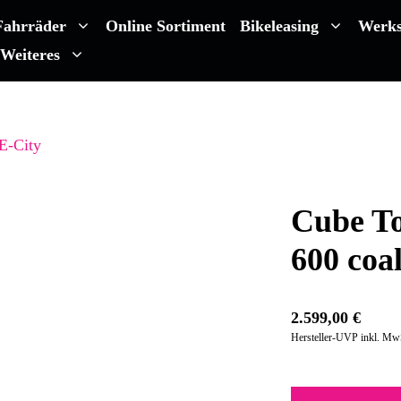
Fahrräder
Online Sortiment
Bikeleasing
Werks
Weiteres
E-City
Cube T
600 coa
2.599,00
€
Hersteller-UVP inkl. Mw