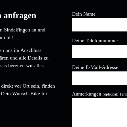
n anfragen
Dein Name
in Sindelfingen an und
nfühlt!
Deine Telefonnummer
den uns im Anschluss
ären und alle Details zu
is bereiten wir alles
Deine E-Mail-Adresse
direkt vor Ort sein, finden
Bitte lasse dieses Feld leer
, Dein Wunsch-Bike für
Anmerkungen
(optional: Ter