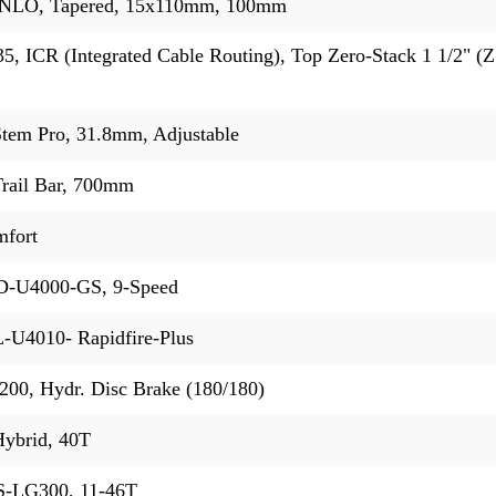
 NLO, Tapered, 15x110mm, 100mm
 ICR (Integrated Cable Routing), Top Zero-Stack 1 1/2" (
em Pro, 31.8mm, Adjustable
rail Bar, 700mm
mfort
D-U4000-GS, 9-Speed
-U4010- Rapidfire-Plus
0, Hydr. Disc Brake (180/180)
ybrid, 40T
S-LG300, 11-46T