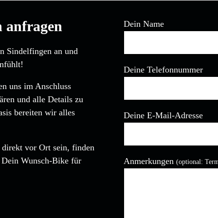
n anfragen
Dein Name
in Sindelfingen an und
nfühlt!
Deine Telefonnummer
den uns im Anschluss
ären und alle Details zu
is bereiten wir alles
Deine E-Mail-Adresse
direkt vor Ort sein, finden
Bitte lasse dieses Feld leer
, Dein Wunsch-Bike für
Anmerkungen
(optional: Ter