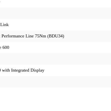
0
ILink
t Performance Line 75Nm (BDU34)
e 600
 with Integrated Display