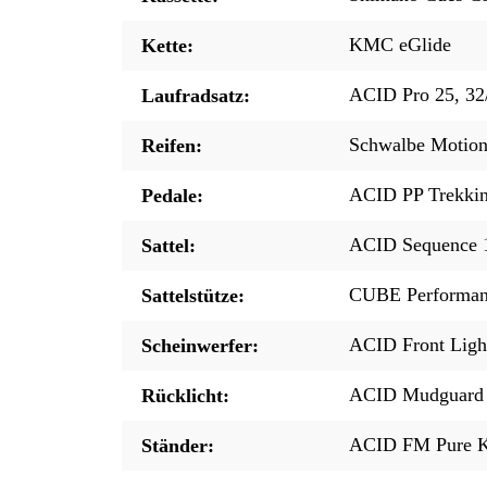
KMC eGlide
Kette:
ACID Pro 25, 32
Laufradsatz:
Schwalbe Motion
Reifen:
ACID PP Trekki
Pedale:
ACID Sequence 
Sattel:
CUBE Performan
Sattelstütze:
ACID Front Ligh
Scheinwerfer:
ACID Mudguard 
Rücklicht:
ACID FM Pure K
Ständer: