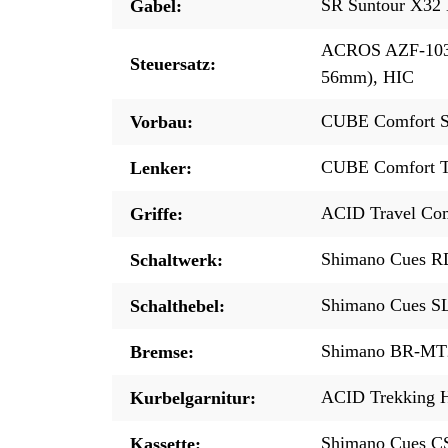
SR Suntour X32
Gabel:
ACROS AZF-1035,
Steuersatz:
56mm), HIC
CUBE Comfort St
Vorbau:
CUBE Comfort T
Lenker:
ACID Travel Co
Griffe:
Shimano Cues R
Schaltwerk:
Shimano Cues SL
Schalthebel:
Shimano BR-MT20
Bremse:
ACID Trekking H
Kurbelgarnitur:
Shimano Cues C
Kassette: