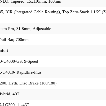
 NLO, Tapered, 15x110mm, 100mm
 ICR (Integrated Cable Routing), Top Zero-Stack 1 1/2" (
em Pro, 31.8mm, Adjustable
rail Bar, 700mm
mfort
D-U4000-GS, 9-Speed
-U4010- Rapidfire-Plus
0, Hydr. Disc Brake (180/180)
ybrid, 40T
S-LG300, 11-46T