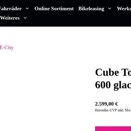
Fahrräder
Online Sortiment
Bikeleasing
Werks
Weiteres
E-City
Cube T
600 glac
2.599,00
€
Hersteller-UVP inkl. Mw