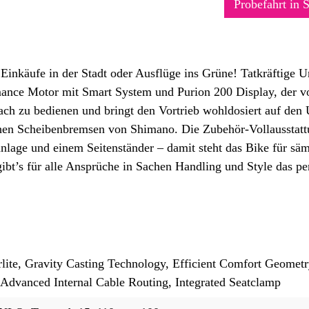
Probefahrt in 
inkäufe in der Stadt oder Ausflüge ins Grüne! Tatkräftige Un
ormance Motor mit Smart System und Purion 200 Display, der 
ach zu bedienen und bringt den Vortrieb wohldosiert auf den
chen Scheibenbremsen von Shimano. Die Zubehör-Vollausstattu
nlage und einem Seitenständer – damit steht das Bike für sämt
ibt’s für alle Ansprüche in Sachen Handling und Style das p
ite, Gravity Casting Technology, Efficient Comfort Geomet
, Advanced Internal Cable Routing, Integrated Seatclamp