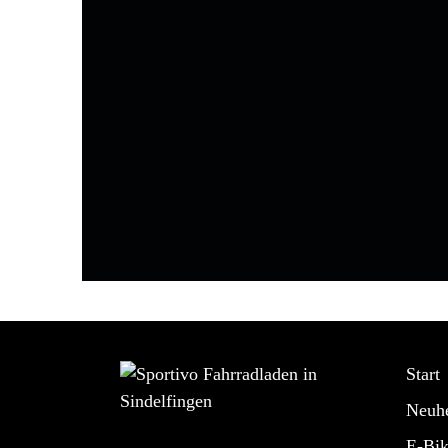
Start
Neuhe
E-Bik