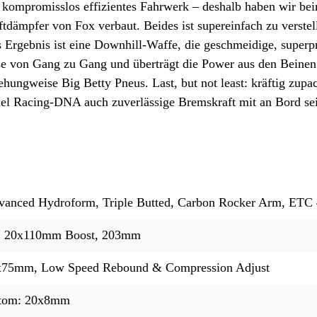
n kompromisslos effizientes Fahrwerk – deshalb haben wir b
dämpfer von Fox verbaut. Beides ist supereinfach zu verstel
Ergebnis ist eine Downhill-Waffe, die geschmeidige, superpr
e von Gang zu Gang und überträgt die Power aus den Beinen
ungweise Big Betty Pneus. Last, but not least: kräftig zup
el Racing-DNA auch zuverlässige Bremskraft mit an Bord se
dvanced Hydroform, Triple Butted, Carbon Rocker Arm, ETC
P, 20x110mm Boost, 203mm
0x75mm, Low Speed Rebound & Compression Adjust
ttom: 20x8mm