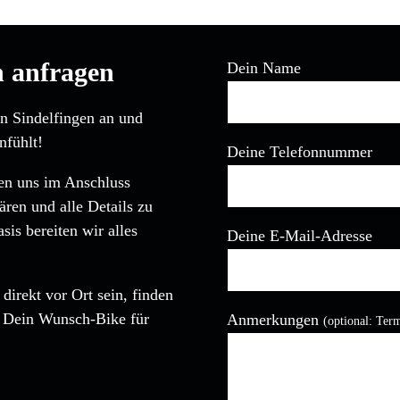
n anfragen
Dein Name
in Sindelfingen an und
nfühlt!
Deine Telefonnummer
den uns im Anschluss
ären und alle Details zu
is bereiten wir alles
Deine E-Mail-Adresse
direkt vor Ort sein, finden
Bitte lasse dieses Feld leer
, Dein Wunsch-Bike für
Anmerkungen
(optional: Ter