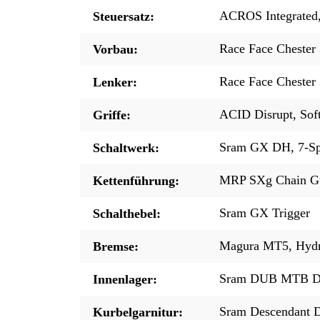
ACROS Integrated, 
Steuersatz:
Race Face Chester
Vorbau:
Race Face Chester
Lenker:
ACID Disrupt, So
Griffe:
Sram GX DH, 7-S
Schaltwerk:
MRP SXg Chain G
Kettenführung:
Sram GX Trigger
Schalthebel:
Magura MT5, Hydr.
Bremse:
Sram DUB MTB DH
Innenlager:
Sram Descendant
Kurbelgarnitur: